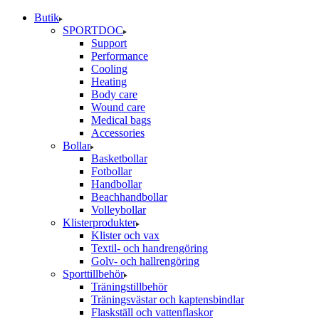
Butik
SPORTDOC
Support
Performance
Cooling
Heating
Body care
Wound care
Medical bags
Accessories
Bollar
Basketbollar
Fotbollar
Handbollar
Beachhandbollar
Volleybollar
Klisterprodukter
Klister och vax
Textil- och handrengöring
Golv- och hallrengöring
Sporttillbehör
Träningstillbehör
Träningsvästar och kaptensbindlar
Flaskställ och vattenflaskor