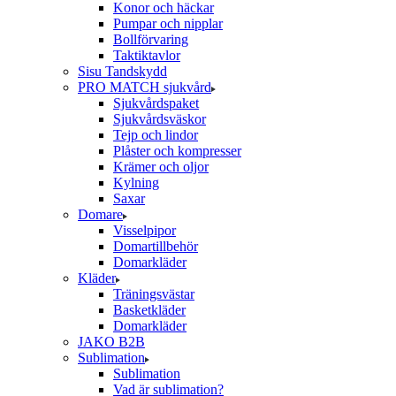
Konor och häckar
Pumpar och nipplar
Bollförvaring
Taktiktavlor
Sisu Tandskydd
PRO MATCH sjukvård
Sjukvårdspaket
Sjukvårdsväskor
Tejp och lindor
Plåster och kompresser
Krämer och oljor
Kylning
Saxar
Domare
Visselpipor
Domartillbehör
Domarkläder
Kläder
Träningsvästar
Basketkläder
Domarkläder
JAKO B2B
Sublimation
Sublimation
Vad är sublimation?