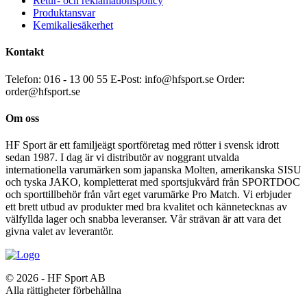
Retur- och reklamationspolicy
Produktansvar
Kemikaliesäkerhet
Kontakt
Telefon: 016 - 13 00 55
E-Post: info@hfsport.se
Order:
order@hfsport.se
Om oss
HF Sport är ett familjeägt sportföretag med rötter i svensk idrott
sedan 1987. I dag är vi distributör av noggrant utvalda
internationella varumärken som japanska Molten, amerikanska SISU
och tyska JAKO, kompletterat med sportsjukvård från SPORTDOC
och sporttillbehör från vårt eget varumärke Pro Match. Vi erbjuder
ett brett utbud av produkter med bra kvalitet och kännetecknas av
välfyllda lager och snabba leveranser. Vår strävan är att vara det
givna valet av leverantör.
© 2026 - HF Sport AB
Alla rättigheter förbehållna