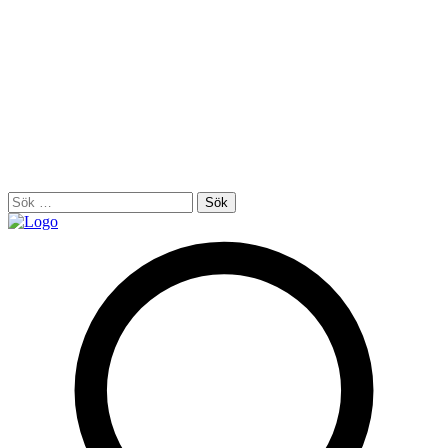
Sök
efter: