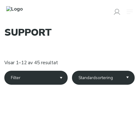
SUPPORT
SÖK
EFTER:
Butik
Visar 1–12 av 45 resultat
SPORTDOC
Filter
Support
Performance
Cooling
Heating
Body care