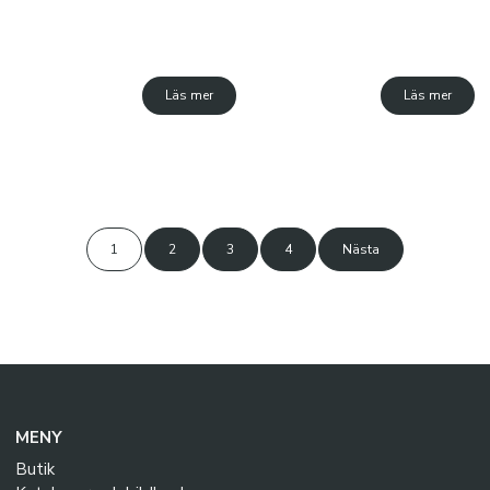
Läs mer
Läs mer
1
2
3
4
Nästa
MENY
Butik