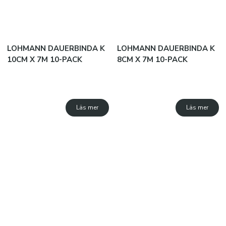
Wound care
Medical bags
Accessories
LOHMANN DAUERBINDA K
LOHMANN DAUERBINDA K
10CM X 7M 10-PACK
8CM X 7M 10-PACK
BOLLAR
Basketbollar
Fotbollar
Läs mer
Läs mer
Handbollar
Beachhandbollar
Volleybollar
KLISTERPRODUKTER
Klister och vax
Textil- och handrengöring