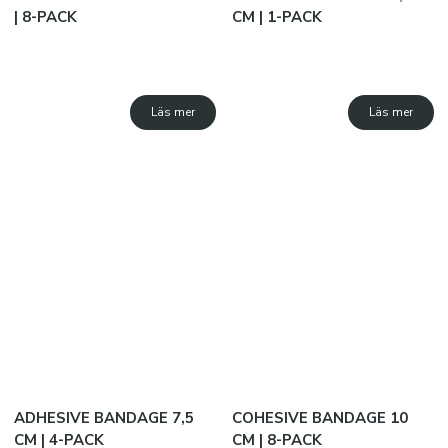
| 8-PACK
CM | 1-PACK
MOLTEN
JAKO
Läs mer
Läs mer
SPORTDOC
SISU
PRO MATCH
OM OSS
Kataloger
ADHESIVE BANDAGE 7,5
COHESIVE BANDAGE 10
CM | 4-PACK
CM | 8-PACK