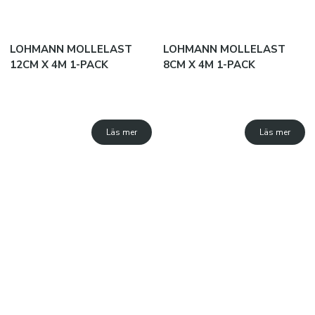
Golv- och hallrengöring
SPORTTILLBEHÖR
LOHMANN MOLLELAST
LOHMANN MOLLELAST
12CM X 4M 1-PACK
8CM X 4M 1-PACK
Träningstillbehör
Träningsvästar och kaptensbindlar
Flaskställ och vattenflaskor
Läs mer
Läs mer
Konor och häckar
Pumpar och nipplar
Bollförvaring
Taktiktavlor
SISU TANDSKYDD
PRO MATCH SJUKVÅRD