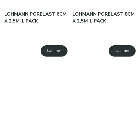
Sjukvårdspaket
Sjukvårdsväskor
LOHMANN PORELAST 6CM
LOHMANN PORELAST 8CM
X 2,5M 1-PACK
X 2,5M 1-PACK
Tejp och lindor
Plåster och kompresser
Krämer och oljor
Läs mer
Läs mer
Kylning
Saxar
DOMARE
Visselpipor
Domartillbehör
Domarkläder
KLÄDER