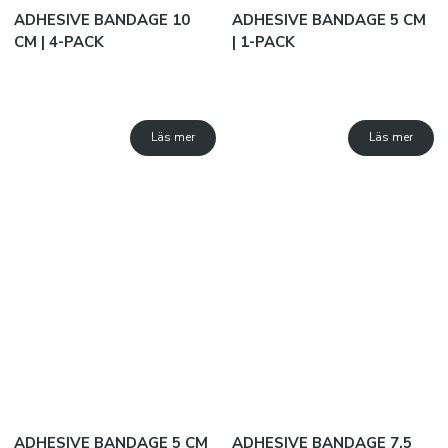
Träningsvästar
ADHESIVE BANDAGE 10
ADHESIVE BANDAGE 5 CM
Basketkläder
CM | 4-PACK
| 1-PACK
Domarkläder
JAKO B2B
Läs mer
Läs mer
SUBLIMATION
Sublimation
Vad är sublimation?
Produktinformation basket
Beställningsinformation
Snabborder
Varumärken
ADHESIVE BANDAGE 5 CM
ADHESIVE BANDAGE 7,5