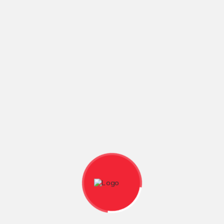
Sjukvårdspaket
Sjukvårdsväskor
HANDBOLL 2200
C7
Tejp och lindor
Plåster och kompresser
Krämer och oljor
Läs mer
Läs mer
Kylning
Saxar
DOMARE
Visselpipor
Domartillbehör
Domarkläder
KLÄDER