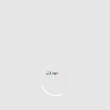
Träningstillbehör
Träningsvästar och kaptensbindlar
Flaskställ och vattenflaskor
Konor och häckar
Pumpar och nipplar
Bollförvaring
Taktiktavlor
Sisu Tandskydd
PRO MATCH sjukvård