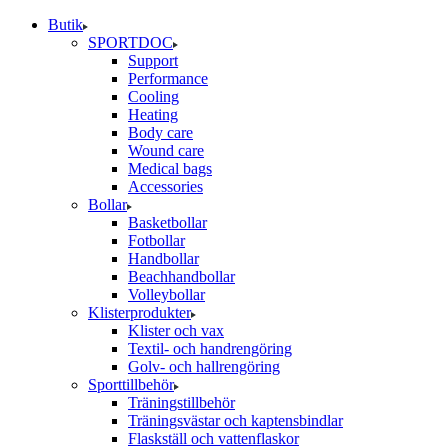
Butik
SPORTDOC
Support
Performance
Cooling
Heating
Body care
Wound care
Medical bags
Accessories
Bollar
Basketbollar
Fotbollar
Handbollar
Beachhandbollar
Volleybollar
Klisterprodukter
Klister och vax
Textil- och handrengöring
Golv- och hallrengöring
Sporttillbehör
Träningstillbehör
Träningsvästar och kaptensbindlar
Flaskställ och vattenflaskor