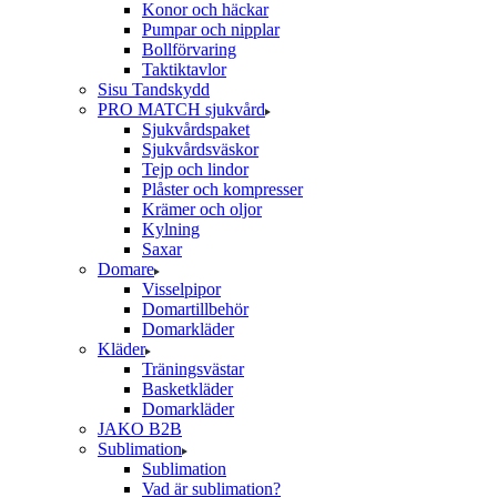
Konor och häckar
Pumpar och nipplar
Bollförvaring
Taktiktavlor
Sisu Tandskydd
PRO MATCH sjukvård
Sjukvårdspaket
Sjukvårdsväskor
Tejp och lindor
Plåster och kompresser
Krämer och oljor
Kylning
Saxar
Domare
Visselpipor
Domartillbehör
Domarkläder
Kläder
Träningsvästar
Basketkläder
Domarkläder
JAKO B2B
Sublimation
Sublimation
Vad är sublimation?