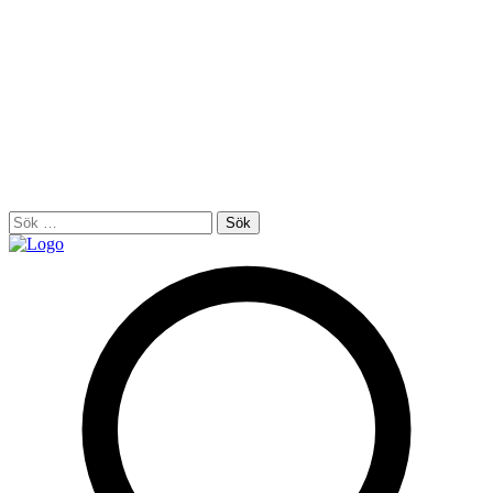
Sök
efter: