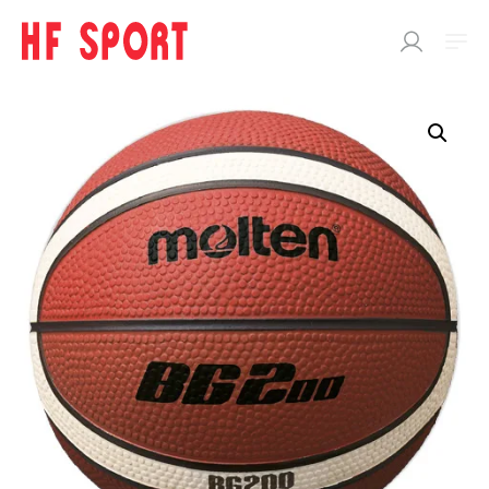
SÖK
EFTER:
Butik
SPORTDOC
BOLLAR
Basketbollar
Fotbollar
Handbollar
Beachhandbollar