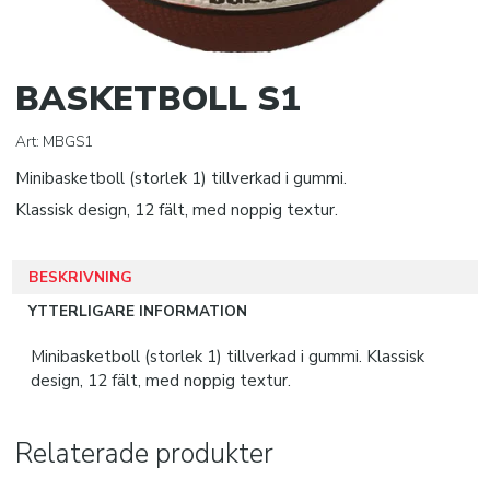
Volleybollar
BASKETBOLL S1
KLISTERPRODUKTER
Art:
MBGS1
SPORTTILLBEHÖR
Minibasketboll (storlek 1) tillverkad i gummi.
SISU TANDSKYDD
Klassisk design, 12 fält, med noppig textur.
PRO MATCH SJUKVÅRD
BESKRIVNING
DOMARE
YTTERLIGARE INFORMATION
Minibasketboll (storlek 1) tillverkad i gummi. Klassisk
KLÄDER
design, 12 fält, med noppig textur.
JAKO B2B
Relaterade produkter
SUBLIMATION