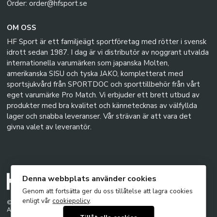
Order: order@hfsport.se
OM OSS
HF Sport är ett familjeägt sportföretag med rötter i svensk
idrott sedan 1987. I dag är vi distributör av noggrant utvalda
internationella varumärken som japanska Molten,
amerikanska SISU och tyska JAKO, kompletterat med
sportsjukvård från SPORTDOC och sporttillbehör från vårt
eget varumärke Pro Match. Vi erbjuder ett brett utbud av
produkter med bra kvalitet och kännetecknas av välfyllda
lager och snabba leveranser. Vår strävan är att vara det
givna valet av leverantör.
Denna webbplats använder cookies
Genom att fortsätta ger du oss tillåtelse att lagra cookies
enligt vår
cookiepolicy
.
© 2026 - HF Sport AB
Alla rättigheter förbehållna