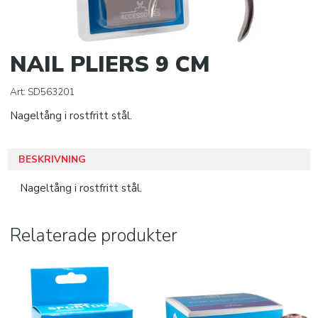
Wound care
Medical bags
NAIL PLIERS 9 CM
Accessories
Art:
SD563201
BOLLAR
Nageltång i rostfritt stål.
KLISTERPRODUKTER
BESKRIVNING
SPORTTILLBEHÖR
Nageltång i rostfritt stål.
SISU TANDSKYDD
Relaterade produkter
PRO MATCH SJUKVÅRD
DOMARE
KLÄDER