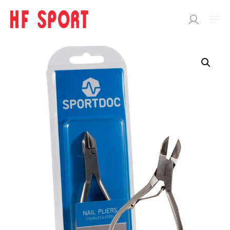
SÖK
EFTER:
Butik
SPORTDOC
Support
Performance
Cooling
Heating
Body care