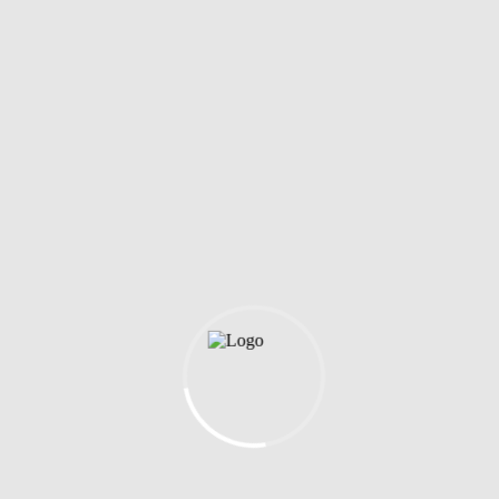
Klister och vax
Textil- och handrengöring
Golv- och hallrengöring
Sporttillbehör