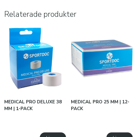
Relaterade produkter
JAKO B2B
SUBLIMATION
Snabborder
Varumärken
Kataloger
MEDICAL PRO DELUXE 38
MEDICAL PRO 25 MM | 12-
MM | 1-PACK
PACK