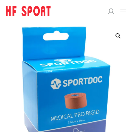
SÖK
EFTER:
Butik
SPORTDOC
Support
Performance
Cooling
Heating
Body care