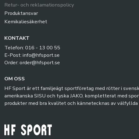
Retur- och reklamationspolicy
Produktansvar
Kemikaliesäkerhet
KONTAKT
Telefon: 016 - 13 00 55
E-Post: info@hfsport.se
Order: order@hfsport.se
OM OSS
HF Sport är ett familjeägt sportföretag med rötter i svens
amerikanska SISU och tyska JAKO, kompletterat med sports
produkter med bra kvalitet och kännetecknas av välfyllda l