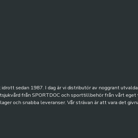
k idrott sedan 1987. I dag är vi distributör av noggrant utva
jukvård från SPORTDOC och sporttillbehör från vårt eget va
ager och snabba leveranser. Vår strävan är att vara det givna