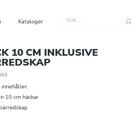
SÖK
n
Kataloger
EFTER:
K 10 CM INKLUSIVE
RREDSKAP
503
innehåller:
en 10 cm häckar
 bärredskap