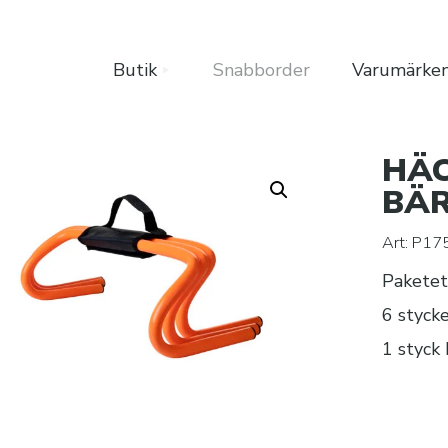
Butik
Snabborder
Varumärke
HÄC
BÄ
Art:
P17
Paketet 
6 styck
1 styck