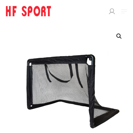
SÖK
EFTER:
Butik
SPORTDOC
BOLLAR
KLISTERPRODUKTER
SPORTTILLBEHÖR
Träningstillbehör