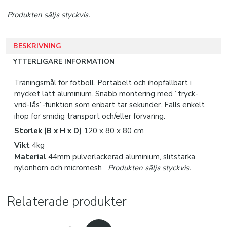
JAKO B2B
Produkten säljs styckvis.
SUBLIMATION
BESKRIVNING
Snabborder
YTTERLIGARE INFORMATION
Varumärken
Träningsmål för fotboll. Portabelt och ihopfällbart i
mycket lätt aluminium.
Snabb montering med ”tryck-
vrid-lås”-funktion som enbart tar sekunder. Fälls enkelt
Kataloger
ihop för smidig transport och/eller förvaring.
Storlek (B x H x D)
120 x 80 x 80 cm
Vikt
4kg
Material
44mm pulverlackerad aluminium, slitstarka
nylonhörn och micromesh
Produkten säljs styckvis.
Relaterade produkter