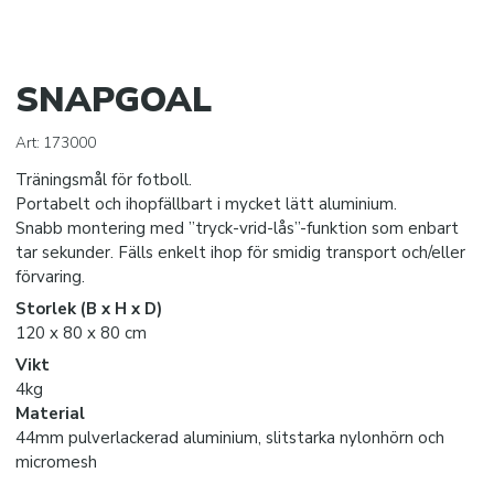
Träningsvästar och kaptensbindlar
Flaskställ och vattenflaskor
SNAPGOAL
Konor och häckar
Pumpar och nipplar
Art:
173000
Träningsmål för fotboll.
Bollförvaring
Portabelt och ihopfällbart i mycket lätt aluminium.
Taktiktavlor
Snabb montering med ”tryck-vrid-lås”-funktion som enbart
tar sekunder. Fälls enkelt ihop för smidig transport och/eller
förvaring.
SISU TANDSKYDD
Storlek (B x H x D)
120 x 80 x 80 cm
PRO MATCH SJUKVÅRD
Vikt
4kg
DOMARE
Material
44mm pulverlackerad aluminium, slitstarka nylonhörn och
KLÄDER
micromesh