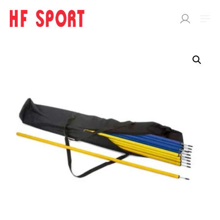
SÖK
EFTER:
Butik
SPORTDOC
BOLLAR
KLISTERPRODUKTER
SPORTTILLBEHÖR
Träningstillbehör