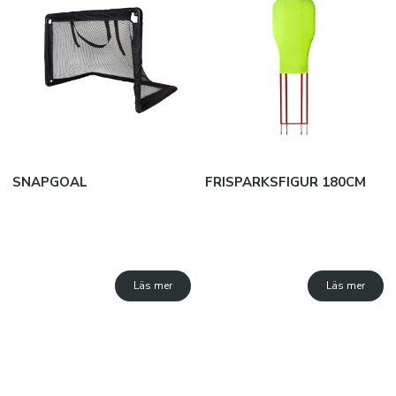
JAKO B2B
SUBLIMATION
Snabborder
Varumärken
SNAPGOAL
FRISPARKSFIGUR 180CM
Kataloger
Läs mer
Läs mer