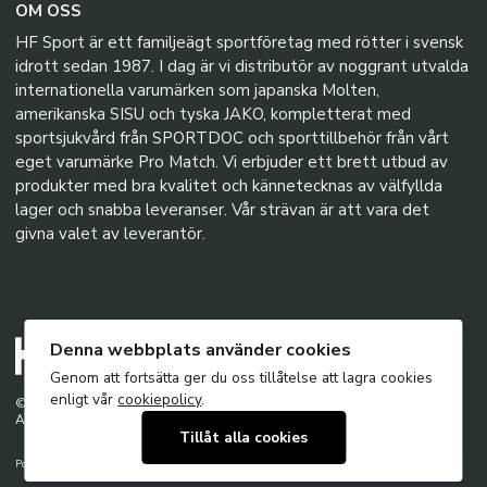
OM OSS
HF Sport är ett familjeägt sportföretag med rötter i svensk
idrott sedan 1987. I dag är vi distributör av noggrant utvalda
internationella varumärken som japanska Molten,
amerikanska SISU och tyska JAKO, kompletterat med
sportsjukvård från SPORTDOC och sporttillbehör från vårt
eget varumärke Pro Match. Vi erbjuder ett brett utbud av
produkter med bra kvalitet och kännetecknas av välfyllda
lager och snabba leveranser. Vår strävan är att vara det
givna valet av leverantör.
Denna webbplats använder cookies
Genom att fortsätta ger du oss tillåtelse att lagra cookies
enligt vår
cookiepolicy
.
© 2026 - HF Sport AB
Alla rättigheter förbehållna
Tillåt alla cookies
Powered by
Mirva Webb