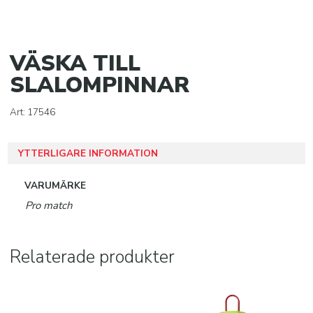
Träningsvästar och kaptensbindlar
Flaskställ och vattenflaskor
VÄSKA TILL
Konor och häckar
SLALOMPINNAR
Pumpar och nipplar
Art:
17546
Bollförvaring
Taktiktavlor
YTTERLIGARE INFORMATION
SISU TANDSKYDD
VARUMÄRKE
Pro match
PRO MATCH SJUKVÅRD
DOMARE
Relaterade produkter
KLÄDER