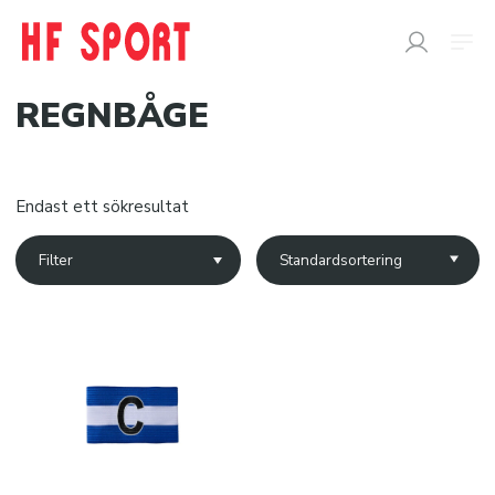
REGNBÅGE
SÖK
EFTER:
Endast ett sökresultat
Butik
Filter
Snabborder
Varumärken
Kataloger