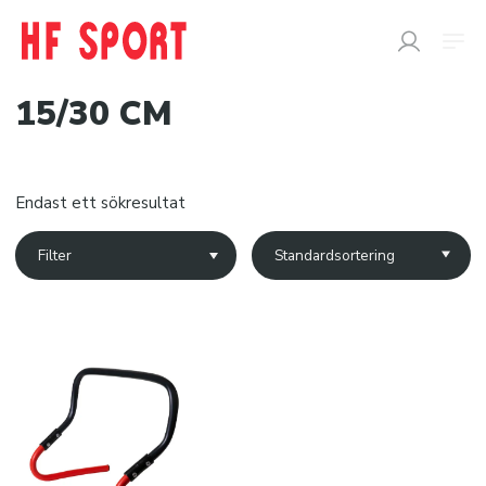
15/30 CM
SÖK
EFTER:
Endast ett sökresultat
Butik
Filter
Snabborder
Varumärken
Kataloger