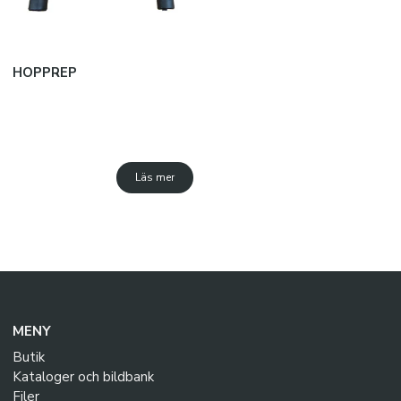
HOPPREP
Läs mer
MENY
Butik
Kataloger och bildbank
Filer