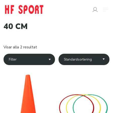
40 CM
SÖK
EFTER:
Visar alla 2 resultat
Butik
Filter
Snabborder
Varumärken
Kataloger