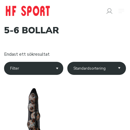
5-6 BOLLAR
SÖK
EFTER:
Endast ett sökresultat
Butik
Filter
Snabborder
Varumärken
Kataloger