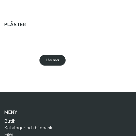
Wound care
Medical bags
Accessories
PLÅSTER
BOLLAR
Basketbollar
Läs mer
Fotbollar
Handbollar
Beachhandbollar
Volleybollar
KLISTERPRODUKTER
MENY
Klister och vax
Butik
Kataloger och bildbank
Textil- och handrengöring
Filer