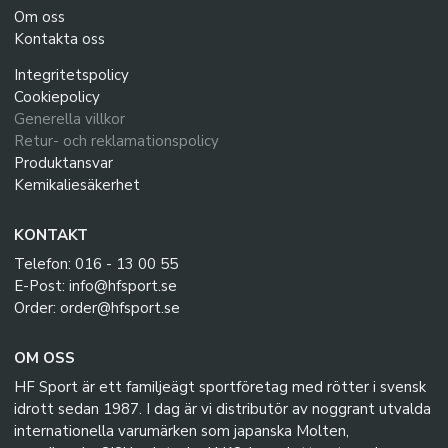
Golv- och hallrengöring
Om oss
Kontakta oss
SPORTTILLBEHÖR
Integritetspolicy
Cookiepolicy
Träningstillbehör
Generella villkor
Träningsvästar och kaptensbindlar
Retur- och reklamationspolicy
Produktansvar
Flaskställ och vattenflaskor
Kemikaliesäkerhet
Konor och häckar
KONTAKT
Pumpar och nipplar
Telefon: 016 - 13 00 55
Bollförvaring
E-Post: info@hfsport.se
Order: order@hfsport.se
Taktiktavlor
OM OSS
SISU TANDSKYDD
HF Sport är ett familjeägt sportföretag med rötter i svensk
idrott sedan 1987. I dag är vi distributör av noggrant utvalda
PRO MATCH SJUKVÅRD
internationella varumärken som japanska Molten,