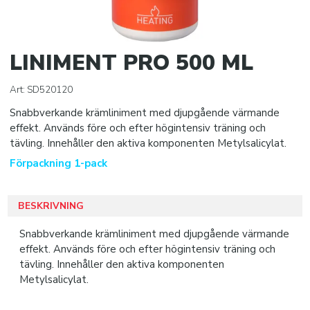
Wound care
Medical bags
LINIMENT PRO 500 ML
Accessories
Art:
SD520120
BOLLAR
Snabbverkande krämliniment med djupgående värmande
KLISTERPRODUKTER
effekt. Används före och efter högintensiv träning och
tävling. Innehåller den aktiva komponenten Metylsalicylat.
SPORTTILLBEHÖR
Förpackning 1-pack
SISU TANDSKYDD
BESKRIVNING
PRO MATCH SJUKVÅRD
Snabbverkande krämliniment med djupgående värmande
effekt. Används före och efter högintensiv träning och
tävling. Innehåller den aktiva komponenten
DOMARE
Metylsalicylat.
KLÄDER