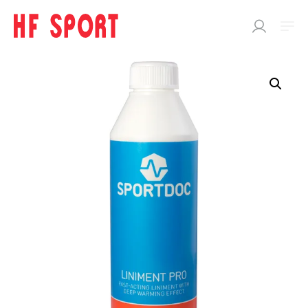
SÖK
EFTER:
Butik
SPORTDOC
Support
Performance
Cooling
Heating
Body care