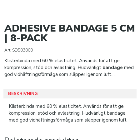
Wound care
Medical bags
ADHESIVE BANDAGE 5 CM
Accessories
| 8-PACK
BOLLAR
Art:
SD503000
KLISTERPRODUKTER
Klisterbinda med 60 % elasticitet. Används för att ge
kompression, stöd och avlastning. Hudvänligt
bandage
med
SPORTTILLBEHÖR
god vidhäftningsförmåga som släpper igenom luft….
SISU TANDSKYDD
BESKRIVNING
PRO MATCH SJUKVÅRD
Klisterbinda med 60 % elasticitet. Används för att ge
kompression, stöd och avlastning. Hudvänligt bandage
med god vidhäftningsförmåga som släpper igenom luft.
DOMARE
KLÄDER