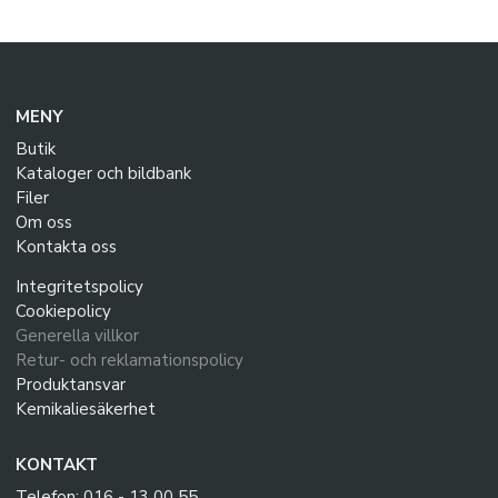
MENY
Butik
Kataloger och bildbank
Filer
Om oss
Kontakta oss
Integritetspolicy
Cookiepolicy
Generella villkor
Retur- och reklamationspolicy
Produktansvar
Kemikaliesäkerhet
KONTAKT
Telefon: 016 - 13 00 55