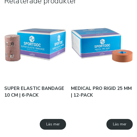
Relaterade produkter
JAKO B2B
SUBLIMATION
Snabborder
Varumärken
Kataloger
SUPER ELASTIC BANDAGE
MEDICAL PRO RIGID 25 MM
10 CM | 6-PACK
| 12-PACK
Läs mer
Läs mer