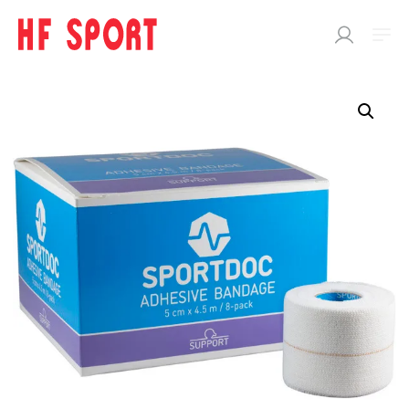
SÖK
EFTER:
Butik
SPORTDOC
Support
Performance
Cooling
Heating
Body care